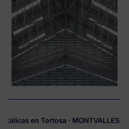
icas en Tortosa ·
MONTVALLES
· Mont