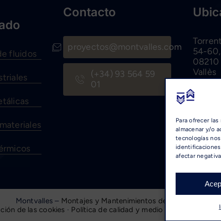
Contacto
Ubic
zado
Torren
proyectos@montvalles.com
54-60,
de fluidos
08210 
Vallès
(+34) 93 564 59
triales
(Barce
01
tálicas
Para ofrecer las
materiales
almacenar y/o ac
tecnologías nos
térmicos
identificaciones
afectar negativa
Acep
Montvalles –
Montajes y Mantenimientos del Vallés
, S.L.
ción de las cookies
·
Política de calidad y medio ambiente
·
Trab