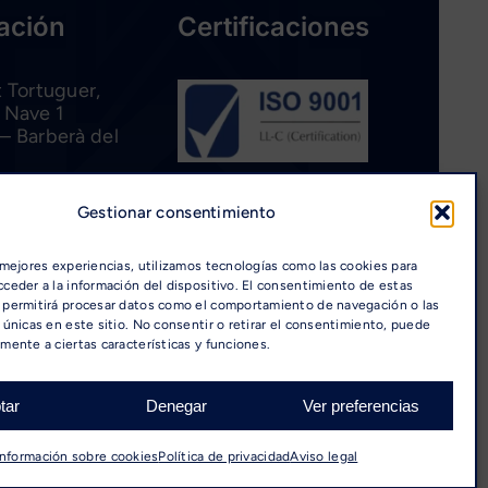
ación
Certificaciones
t Tortuguer,
 Nave 1
– Barberà del
lona)
Gestionar consentimiento
Cómo
 mejores experiencias, utilizamos tecnologías como las cookies para
llegar
ceder a la información del dispositivo. El consentimiento de estas
 permitirá procesar datos como el comportamiento de navegación o las
 únicas en este sitio. No consentir o retirar el consentimiento, puede
mente a ciertas características y funciones.
tar
Denegar
Ver preferencias
Información sobre cookies
Política de privacidad
Aviso legal
aja con nosotros
|
Diseño web: qualitystudio