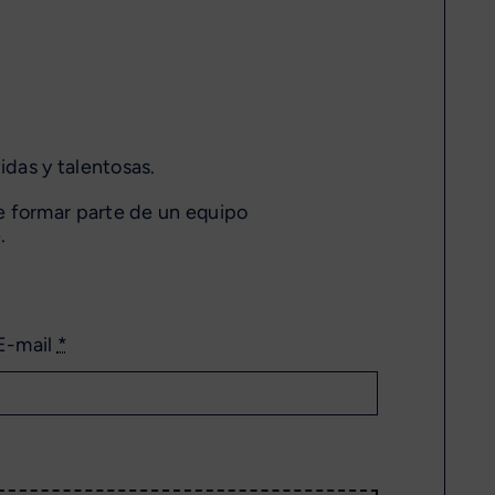
das y talentosas.
e formar parte de un equipo
.
E-mail
*