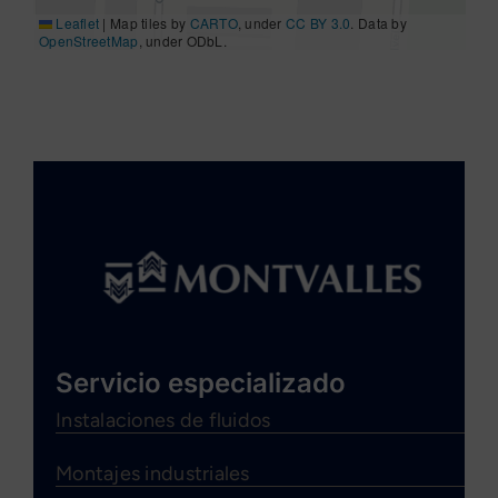
Leaflet
|
Map tiles by
CARTO
, under
CC BY 3.0
. Data by
OpenStreetMap
, under ODbL.
Servicio especializado
Instalaciones de fluidos
Montajes industriales