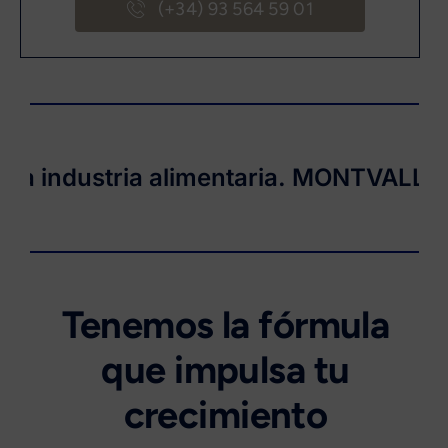
(+34) 93 564 59 01
ndustria alimentaria.
MONTVALLES
. · 
Tenemos la fórmula
que impulsa tu
crecimiento