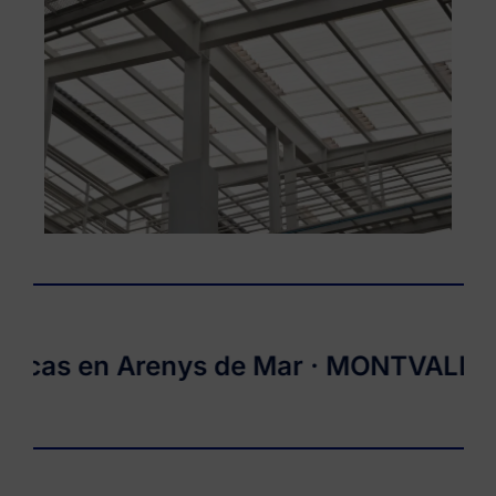
s en Arenys de Mar ·
MONTVALLES
· M