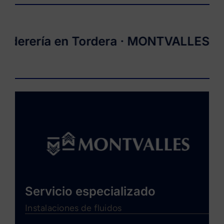
rería en Tordera ·
MONTVALLES
· Fab
Servicio especializado
Instalaciones de fluidos