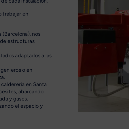
 de cada instalación.
 trabajar en
s (Barcelona), nos
 de estructuras
tados adaptados a las
ngenieros o en
za.
e calderería en Santa
cesites, abarcando
ada y gases.
zando el espacio y