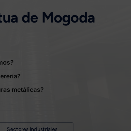
pètua de Mogoda
amos?
erería?
uras metálicas?
Sectores industriales