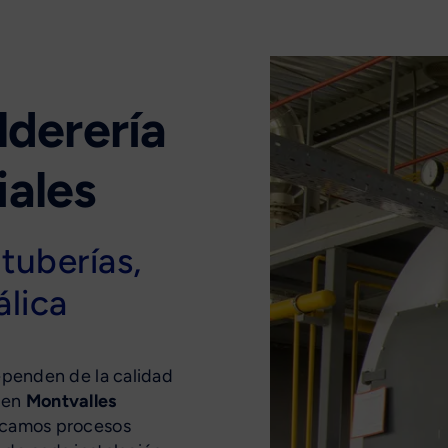
lderería
iales
tuberías,
álica
dependen de la calidad
, en
Montvalles
licamos procesos