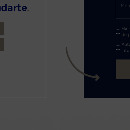
darte
.
m
He l
de 
Auto
inf