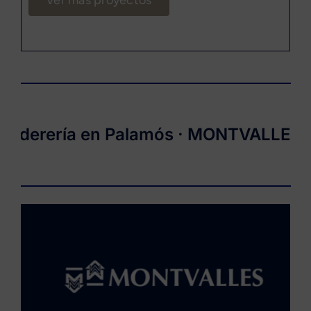
Ver más proyectos
derería en Palamós ·
MONTVALLES
· Fa