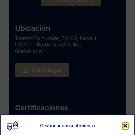
(+34) 93 564 59 01
Ubicación
Torrent Tortuguer, 54-60, Nave 1
08210 – Barberà del Vallès
(Barcelona)
Cómo llegar
Certificaciones
Gestionar consentimiento