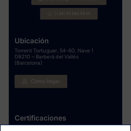
(+34) 93 564 59 01
Ubicación
Torrent Tortuguer, 54-60, Nave 1
08210 – Barberà del Vallès
(Barcelona)
Cómo llegar
Certificaciones