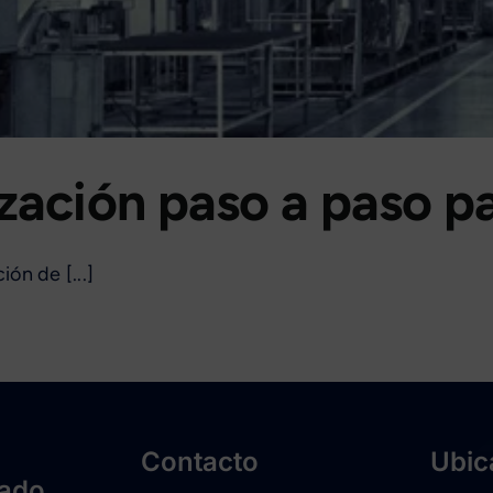
ización paso a paso p
ón de [...]
Contacto
Ubic
zado